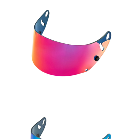
54,90
€
83,90
€