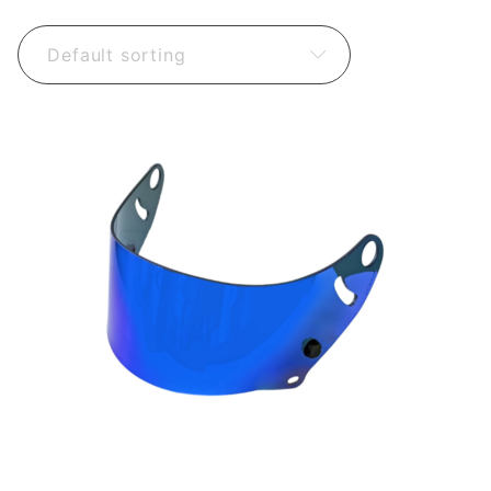
Default sorting
51,24
€
78,24
€