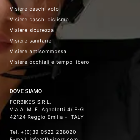
Visiere caschi volo
Visiere caschi ciclismo
Visiere sicurezza
Visiere sanitarie
Visiere antisommossa
Visiere occhiali e tempo libero
DOVE SIAMO
FORBIKES S.R.L.
Via A. M. E. Agnoletti 4/ F-G
42124 Reggio Emilia – ITALY
Tel. +(0)39 0522 238020
E-mail: info@fkvisors.com