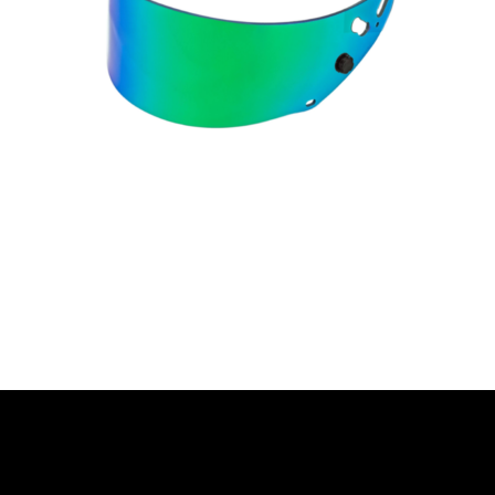
67,10
€
91,10
€