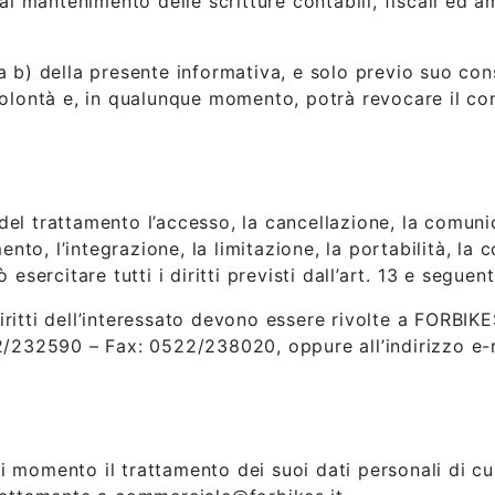
al mantenimento delle scritture contabili, fiscali ed a
tera b) della presente informativa, e solo previo suo co
volontà e, in qualunque momento, potrà revocare il co
e del trattamento l’accesso, la cancellazione, la comun
mento, l’integrazione, la limitazione, la portabilità, la
 esercitare tutti i diritti previsti dall’art. 13 e seg
diritti dell’interessato devono essere rivolte a FORBIKES
2/232590 – Fax: 0522/238020, oppure all’indirizzo e-
asi momento il trattamento dei suoi dati personali di cui