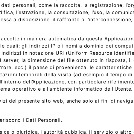
 dati personali, come la raccolta, la registrazione, l’o
fica, l’estrazione, la consultazione, l’uso, la comuni
essa a disposizione, il raffronto o l’interconnessione, 
 raccolte in maniera automatica da questa Applicazione
le quali: gli indirizzi IP o i nomi a dominio dei compute
ndirizzi in notazione URI (Uniform Resource Identifier)
al server, la dimensione del file ottenuto in risposta, 
errore, ecc.) il paese di provenienza, le caratteristich
nnotazioni temporali della visita (ad esempio il tempo 
 all’interno dell’Applicazione, con particolare riferime
stema operativo e all’ambiente informatico dell’Utente.
rvizi del presente sito web, anche solo ai fini di navi
feriscono i Dati Personali.
sica o giuridica, l’autorità pubblica, il servizio o al