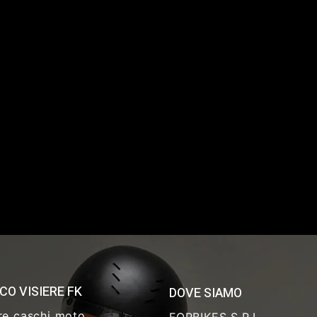
CO VISIERE FK
DOVE SIAMO
re caschi moto