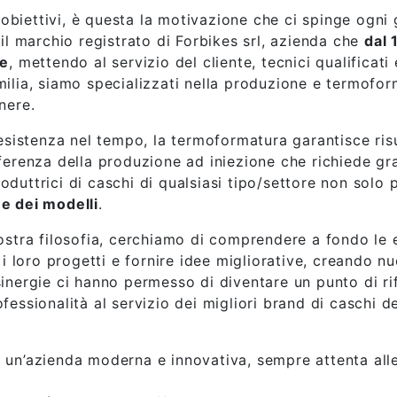
oi obiettivi, è questa la motivazione che ci spinge ogni
 il marchio registrato di Forbikes srl, azienda che
dal 
ie
, mettendo al servizio del cliente, tecnici qualificati
ilia, siamo specializzati nella produzione e termoform
nere.
resistenza nel tempo, la termoformatura garantisce ris
ferenza della produzione ad iniezione che richiede gra
duttrici di caschi di qualsiasi tipo/settore non solo p
ne dei modelli
.
ostra filosofia, cerchiamo di comprendere a fondo le e
 i loro progetti e fornire idee migliorative, creando nu
sinergie ci hanno permesso di diventare un punto di ri
essionalità al servizio dei migliori brand di caschi de
 un’azienda moderna e innovativa, sempre attenta alle