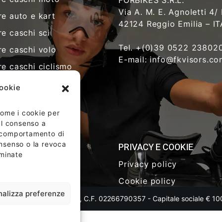
FORBIKES S.R.L.
Via A. M. E. Agnoletti 4/
re auto e kart
42124 Reggio Emilia – I
re caschi sci
Tel. +(0)39 0522 23802
re caschi volo
E-mail: info@fkvisors.c
re caschi ciclismo
re sicurezza
cookie
re sanitarie
 come i cookie per
ere antisommossa
 Il consenso a
re occhiali e tempo
l comportamento di
onsenso o la revoca
o
PRIVACY E COOKIE
rminate
Privacy policy
Cookie policy
nalizza preferenze
i i diritti riservati - P.IVA, C.F. 02266790357 - Capitale sociale € 1