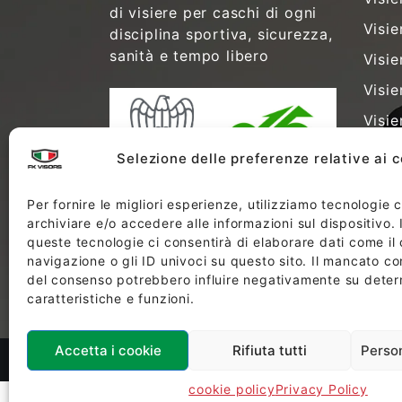
di visiere per caschi di ogni
Visie
disciplina sportiva, sicurezza,
sanità e tempo libero
Visie
Visie
Visie
Visie
Selezione delle preferenze relative ai 
Visie
Per fornire le migliori esperienze, utilizziamo tecnologie
Visi
archiviare e/o accedere alle informazioni sul dispositivo.
Visie
queste tecnologie ci consentirà di elaborare dati come i
navigazione o gli ID univoci su questo sito. Il mancato c
liber
del consenso potrebbero influire negativamente su dete
caratteristiche e funzioni.
Accetta i cookie
Rifiuta tutti
Perso
©2024 - FK Visors di FORBIKES S.r.l Tutt
cookie policy
Privacy Policy