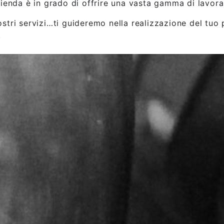
azienda è in grado di offrire una vasta gamma di lavoraz
ostri servizi…ti guideremo nella realizzazione del tuo 
.