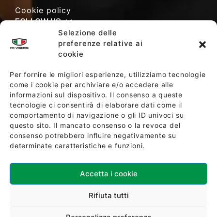
Cookie policy
FOLLOW US
Selezione delle
preferenze relative ai
cookie
TERMINI E CONDIZIONI DI VENDITA
Per fornire le migliori esperienze, utilizziamo tecnologie
come i cookie per archiviare e/o accedere alle
informazioni sul dispositivo. Il consenso a queste
POLITICA AZIENDALE
tecnologie ci consentirà di elaborare dati come il
comportamento di navigazione o gli ID univoci su
questo sito. Il mancato consenso o la revoca del
consenso potrebbero influire negativamente su
determinate caratteristiche e funzioni.
Accetta i cookie
Scarica Certificazione ISO 9001:2015
Rifiuta tutti