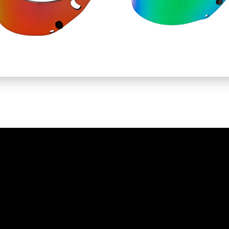
54,90
€
83,90
€
67,10
€
91,10
€