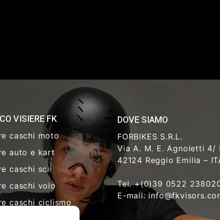
CO VISIERE FK
DOVE SIAMO
re caschi moto
FORBIKES S.R.L.
Via A. M. E. Agnoletti 4/
re auto e kart
42124 Reggio Emilia – I
re caschi sci
Tel. +(0)39 0522 23802
re caschi volo
E-mail: info@fkvisors.c
re caschi ciclismo
re sicurezza