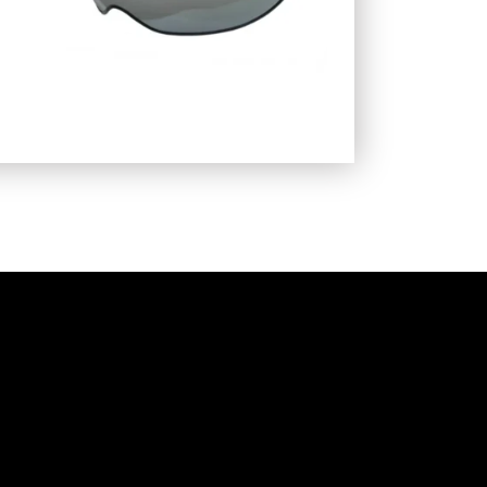
41,48
€
66,48
€