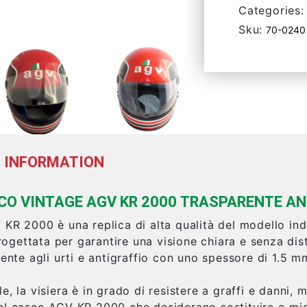
Categories:
Sku:
70-0240
 INFORMATION
SCO VINTAGE AGV KR 2000 TRASPARENTE A
 KR 2000 è una replica di alta qualità del modello i
rogettata per garantire una visione chiara e senza dis
tente agli urti e antigraffio con uno spessore di 1.5 
e, la visiera è in grado di resistere a graffi e danni,
el casco AGV KR 2000 che desiderano sostituire o mig