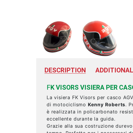
DESCRIPTION
ADDITIONAL
F
K VISORS VISIERA PER CA
La visiera FK Visors per casco AGV
di motociclismo
Kenny Roberts
. P
è realizzata in policarbonato resis
eccellente durante la guida.
Grazie alla sua costruzione durevol
tempo. Perfetta per i possessori d