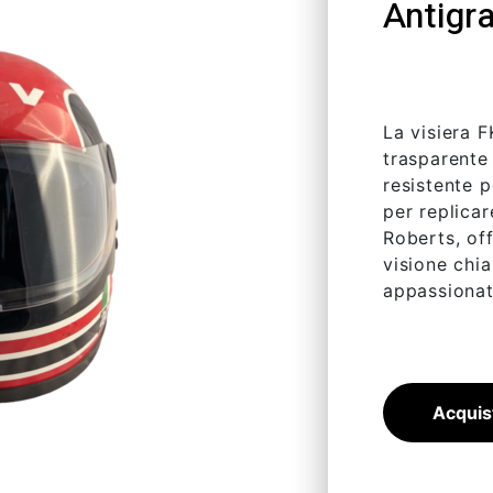
Antigr
47,58
€
La visiera 
trasparente 
resistente 
per replicar
Roberts, off
visione chia
appassionati
Acquis