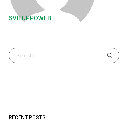
SVILUPPOWEB
Guide e consigli
(2)
Nuovi Prodotti FK Visors
(2)
RECENT POSTS