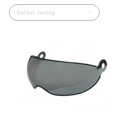
Default sorting
41,48
€
66,48
€