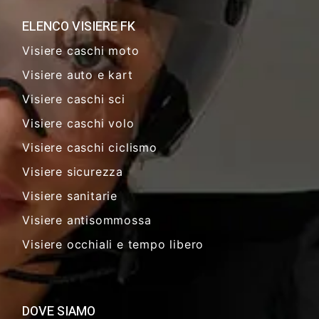
ELENCO VISIERE FK
Visiere caschi moto
Visiere auto e kart
Visiere caschi sci
Visiere caschi volo
Visiere caschi ciclismo
Visiere sicurezza
Visiere sanitarie
Visiere antisommossa
Visiere occhiali e tempo libero
DOVE SIAMO