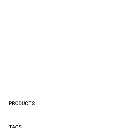
visiere compatibili momodesign
1
Visiere Free-time & fashion
1
Visiere Healthcare
5
Visiere Motorsport
17
visiere compatibili caschi Arai
1
visiere compatibili caschi Arai
1
Visiere sci
1
PRODUCTS
TAGS