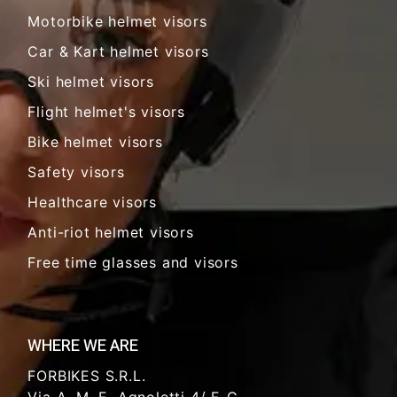
Motorbike helmet visors
Car & Kart helmet visors
Ski helmet visors
Flight helmet's visors
Bike helmet visors
Safety visors
Healthcare visors
Anti-riot helmet visors
Free time glasses and visors
WHERE WE ARE
FORBIKES S.R.L.