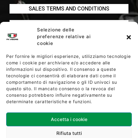
SALES TERMS AND CONDITIONS
SOCIETY POLICY
Selezione delle
preferenze relative ai
cookie
Per fornire le migliori esperienze, utilizziamo tecnologie
come i cookie per archiviare e/o accedere alle
informazioni sul dispositivo. Il consenso a queste
tecnologie ci consentirà di elaborare dati come il
comportamento di navigazione o gli ID univoci su
Download ISO 9001:2015 Certification
questo sito. Il mancato consenso o la revoca del
consenso potrebbero influire negativamente su
©2024 - FK Visors di FORBIKES S.r.l Tutti i diritti riservati -
determinate caratteristiche e funzioni.
P.IVA, C.F. 02266790357 - Capitale sociale € 100.000,00
i.v. | Realizzato da
Studio ITC
Accetta i cookie
Rifiuta tutti