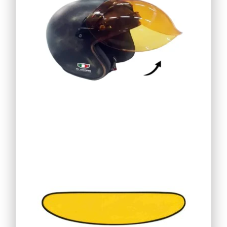
11,99
€
21,96
€
26,96
€