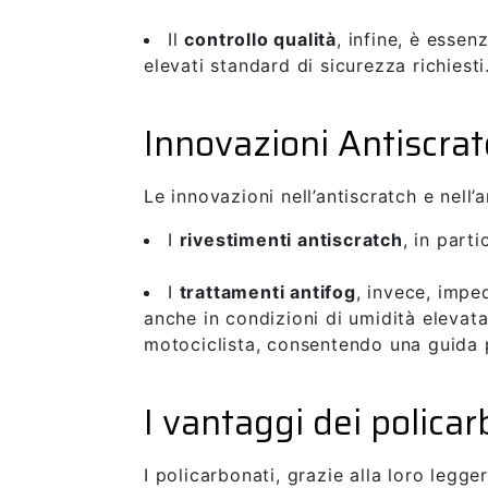
Il
controllo qualità
, infine, è essen
elevati standard di sicurezza richiesti.
Innovazioni Antiscrat
Le innovazioni nell’antiscratch e nell
I
rivestimenti antiscratch
, in part
I
trattamenti antifog
, invece, impe
anche in condizioni di umidità elevata
motociclista, consentendo una guida 
I vantaggi dei policar
I policarbonati, grazie alla loro legge