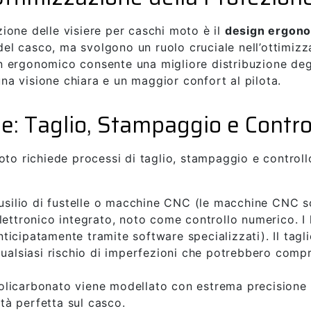
one delle visiere per caschi moto è il
design ergon
 del casco, ma svolgono un ruolo cruciale nell’ottimizz
ign ergonomico consente una migliore distribuzione deg
 una visione chiara e un maggior confort al pilota.
e: Taglio, Stampaggio e Contro
oto richiede processi di taglio, stampaggio e controll
’ausilio di fustelle o macchine CNC (le macchine CNC
lettronico integrato, noto come controllo numerico. I 
icipatamente tramite software specializzati). Il tagli
qualsiasi rischio di imperfezioni che potrebbero comp
 policarbonato viene modellato con estrema precisione 
ità perfetta sul casco.